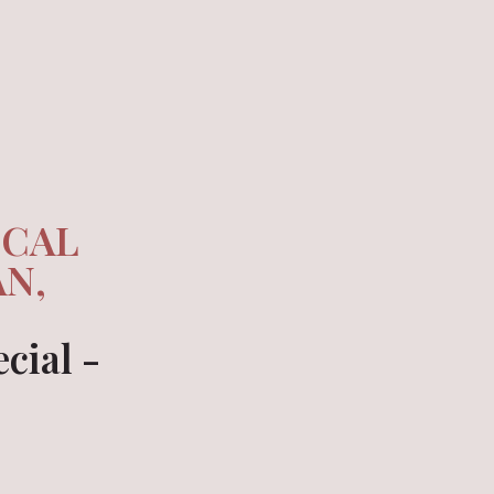
ICAL
AN,
ecial -